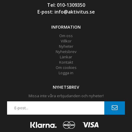
Tel: 010-1309350
E-post:
info@aktivitus.se
INFORMATION
Om oss
Villkor
Nyheter
Nyhetsbrev
Länkar
Kontakt
Om cookies
Logga in
NYHETSBREV
Missa inte våra erbjudanden och nyheter!