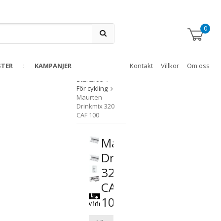
0
STER
KAMPANJER
Kontakt
Villkor
Om oss
Startsida
För cykling
Maurten
Drinkmix 320
CAF 100
Maurten
Drinkmix
320
CAF
100