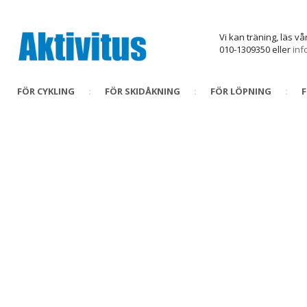
Vi kan träning, läs v
010-1309350 eller
inf
FÖR CYKLING
FÖR SKIDÅKNING
FÖR LÖPNING