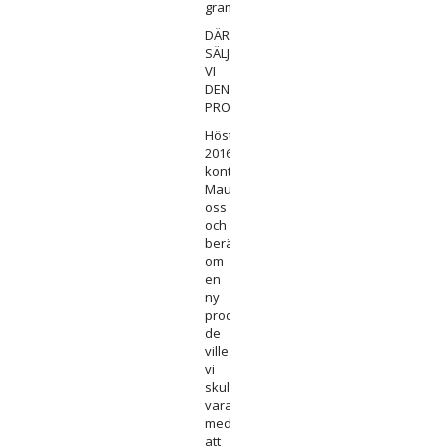
gram
DÄRFÖR
SÄLJER
VI
DENNA
PRODUKT
Hösten
2016
kontaktade
Maurten
oss
och
berättade
om
en
ny
produkt
de
ville
vi
skulle
vara
med
att