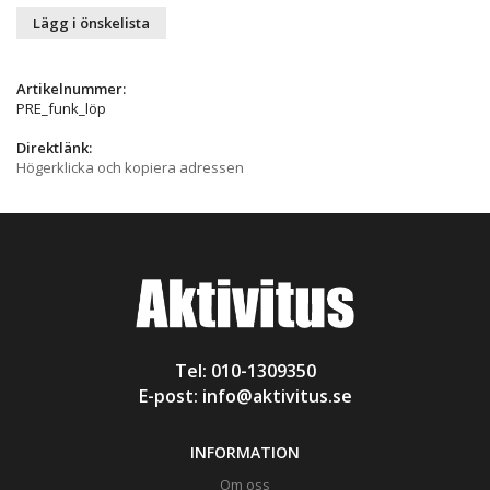
Lägg i önskelista
Artikelnummer:
PRE_funk_löp
Direktlänk:
Högerklicka och kopiera adressen
Tel: 010-1309350
E-post:
info@aktivitus.se
INFORMATION
Om oss