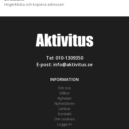
Högerklicka och kopiera adressen
Tel: 010-1309350
E-post:
info@aktivitus.se
INFORMATION
Om oss
Villkor
Nyheter
Nyhetsbrev
Länkar
Kontakt
Om cookies
Logga in