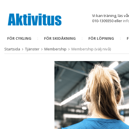
Vi kan träning, läs v
010-1309350 eller
inf
FÖR CYKLING
FÖR SKIDÅKNING
FÖR LÖPNING
Startsida
Tjänster
Membership
Membership (välj nivå)