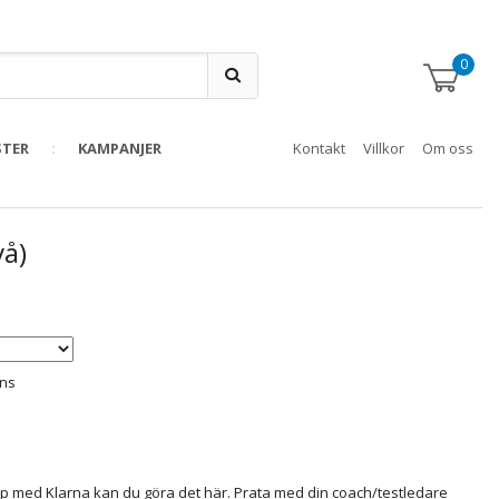
0
STER
KAMPANJER
Kontakt
Villkor
Om oss
vå)
ans
hip med Klarna kan du göra det här. Prata med din coach/testledare