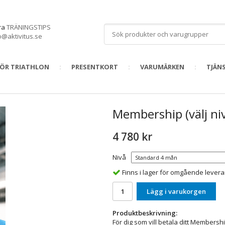
åra
TRÄNINGSTIPS
o@aktivitus.se
FÖR TRIATHLON
PRESENTKORT
VARUMÄRKEN
TJÄN
Membership (välj ni
4 780 kr
Nivå
Finns i lager för omgående lever
Lägg i varukorgen
Produktbeskrivning:
För dig som vill betala ditt Members