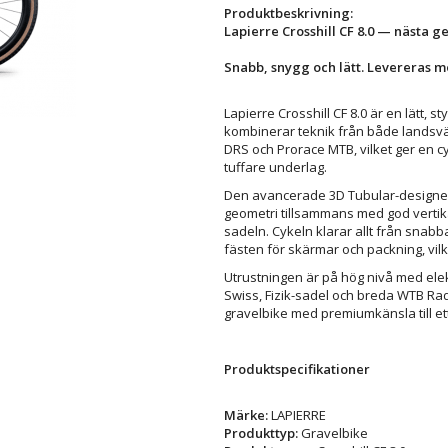
Produktbeskrivning:
Lapierre Crosshill CF 8.0 — nästa g
Snabb, snygg och lätt. Levereras m
Lapierre Crosshill CF 8.0 är en lätt,
kombinerar teknik från både landsvä
DRS och Prorace MTB, vilket ger en c
tuffare underlag.
Den avancerade 3D Tubular-designen
geometri tillsammans med god vertikal
sadeln. Cykeln klarar allt från snab
fästen för skärmar och packning, vilk
Utrustningen är på hög nivå med elek
Swiss, Fizik-sadel och breda WTB Ra
gravelbike med premiumkänsla till et
Produktspecifikationer
Märke:
LAPIERRE
Produkttyp:
Gravelbike