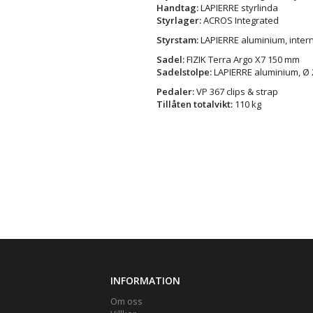
Handtag:
LAPIERRE styrlinda
Styrlager:
ACROS Integrated
Styrstam:
LAPIERRE aluminium, inter
Sadel:
FIZIK Terra Argo X7 150 mm
Sadelstolpe:
LAPIERRE aluminium, Ø 
Pedaler:
VP 367 clips & strap
Tillåten totalvikt:
110 kg
INFORMATION
Om oss