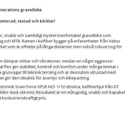
enerations gravelbike
onterad, testad och körklar!
 styv, snabb och samtidigt mycket komfortabel gravelbike som
g och MTB. Ramen i kolfiber bygger på erfarenheter från Xelius
ykel som är effektiv på långa distanser men också robust nog för
 dämpar stötar och vibrationer, medan en något aggressiv
 flex ger stabilitet, kontroll och komfort under många timmar i
ba grusvägar till teknisk terräng och är dessutom utrustad med
et gör den idealisk för äventyr och bikepacking.
tronisk Sram Force XPLR AXS 1×12-drivlina, kolfiberhjul från DT
ddler-däck (44 mm). Resultatet är en mångsidig, snabb och kapabel
t konkurrenskraftigt pris.