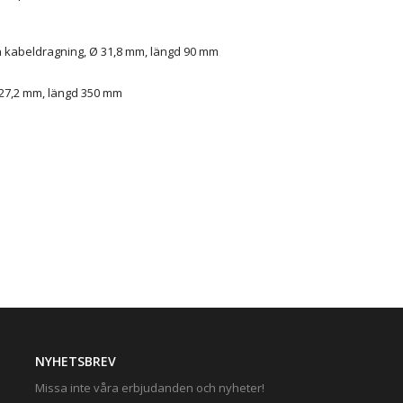
n kabeldragning, Ø 31,8 mm, längd 90 mm
27,2 mm, längd 350 mm
NYHETSBREV
Missa inte våra erbjudanden och nyheter!