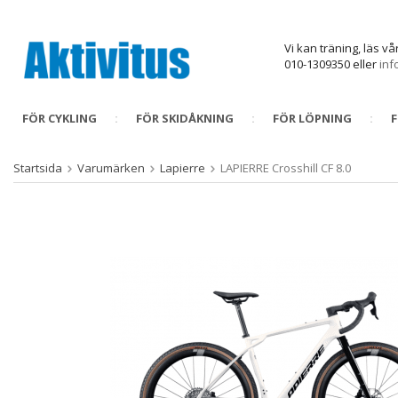
Vi kan träning, läs v
010-1309350 eller
inf
FÖR CYKLING
FÖR SKIDÅKNING
FÖR LÖPNING
Startsida
Varumärken
Lapierre
LAPIERRE Crosshill CF 8.0