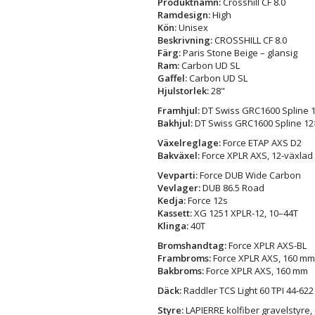
Produktnamn:
Crosshill CF 8.0
Ramdesign:
High
Kön:
Unisex
Beskrivning:
CROSSHILL CF 8.0
Färg:
Paris Stone Beige – glansig
Ram:
Carbon UD SL
Gaffel:
Carbon UD SL
Hjulstorlek:
28"
Framhjul:
DT Swiss GRC1600 Spline 
Bakhjul:
DT Swiss GRC1600 Spline 1
Växelreglage:
Force ETAP AXS D2
Bakväxel:
Force XPLR AXS, 12-växlad
Vevparti:
Force DUB Wide Carbon
Vevlager:
DUB 86.5 Road
Kedja:
Force 12s
Kassett:
XG 1251 XPLR-12, 10–44T
Klinga:
40T
Bromshandtag:
Force XPLR AXS-BL
Frambroms:
Force XPLR AXS, 160 mm
Bakbroms:
Force XPLR AXS, 160 mm
Däck:
Raddler TCS Light 60 TPI 44-622 
Styre:
LAPIERRE kolfiber gravelstyre,