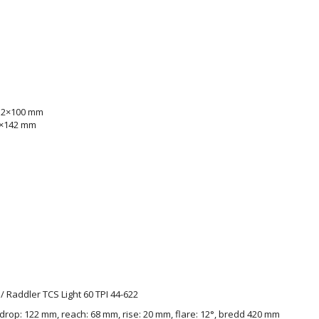
12×100 mm
2×142 mm
/ Raddler TCS Light 60 TPI 44-622
 drop: 122 mm, reach: 68 mm, rise: 20 mm, flare: 12°, bredd 420 mm