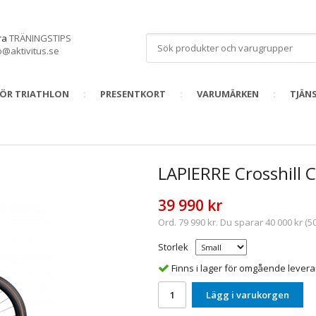
åra
TRÄNINGSTIPS
o@aktivitus.se
FÖR TRIATHLON
PRESENTKORT
VARUMÄRKEN
TJÄN
LAPIERRE Crosshill C
39 990 kr
Ord.
79 990 kr
. Du sparar
40 000 kr
(
5
Storlek
Finns i lager för omgående lever
Lägg i varukorgen